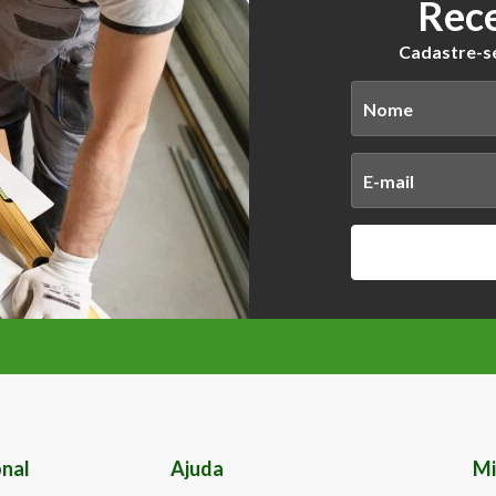
Rece
Cadastre-se
onal
Ajuda
Mi