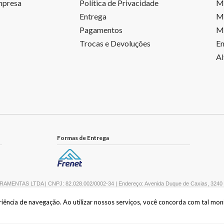
mpresa
Política de Privacidade
M
Entrega
M
Pagamentos
Me
Trocas e Devoluções
En
Al
Formas de Entrega
AMENTAS LTDA | CNPJ: 82.028.002/0002-34 | Endereço: Avenida Duque de Caxias, 3240 -
eriência de navegação. Ao utilizar nossos serviços, você concorda com tal mo
Crie sua loja virtual
com a melhor empresa de e-commerce do Brasil.