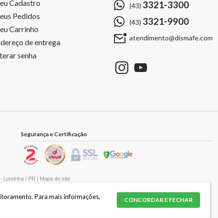
eu Cadastro
3321-3300
(43)
eus Pedidos
3321-9900
(43)
u Carrinho
atendimento@dismafe.com
dereço de entrega
terar senha
Segurança e Certificação
 Londrina / PR |
Mapa do site
nitoramento.
Para mais informações,
CONCORDAR E FECHAR