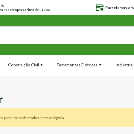
is
Parcelamos em 
na nas compras acima de R$200
Construção Civil
Ferramentas Elétricas
Industria
r
há produtos cadastrados nesta categoria.