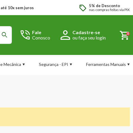
5% de Desconto
até 10x sem juros
nas compras feitas via PIX
Fale
Cadastre-se
0
Conosco
ou faça seu login
Acessar Conta
Fale
Conosco
l e Mecânica
Segurança - EPI
Ferramentas Manuais
Whatsapp
(43)
3321-
9900
Esqueci minha senha
Contato
Fazer Login
(43)
3321-
3300
Login com Google
Horário de
atendimento
Cadastrar
De Seg a
Sexta: das