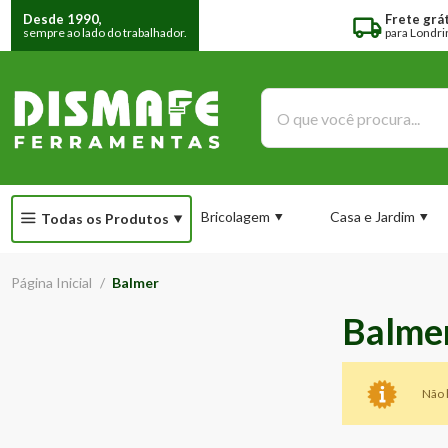
Desde 1990,
Frete grát
sempre ao lado do trabalhador.
para Londri
Bricolagem
Casa e Jardim
Todas os Produtos
Página Inicial
/
Balmer
Balme
Não 