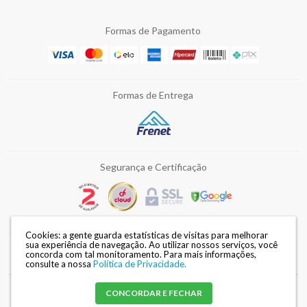
Formas de Pagamento
Formas de Entrega
Segurança e Certificação
Cookies: a gente guarda estatísticas de visitas para melhorar
sua experiência de navegação. Ao utilizar nossos serviços, você
concorda com tal monitoramento.
Para mais informações,
Razão Social: DISMAFE FERRAMENTAS LTDA | CNPJ: 82.028.002/0002-34 |
consulte a nossa
Política de Privacidade.
Endereço: Avenida Duque de Caxias, 3240 - Londrina / PR |
Mapa do site
CONCORDAR E FECHAR