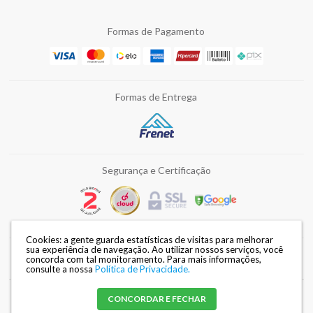
Formas de Pagamento
Formas de Entrega
Segurança e Certificação
Cookies: a gente guarda estatísticas de visitas para melhorar
sua experiência de navegação. Ao utilizar nossos serviços, você
concorda com tal monitoramento.
Para mais informações,
Razão Social: DISMAFE FERRAMENTAS LTDA | CNPJ: 82.028.002/0002-34 |
consulte a nossa
Política de Privacidade.
Endereço: Avenida Duque de Caxias, 3240 - Londrina / PR |
Mapa do site
CONCORDAR E FECHAR