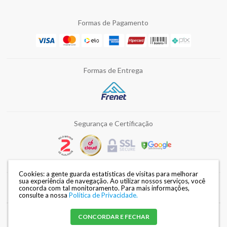
Formas de Pagamento
Formas de Entrega
Segurança e Certificação
Cookies: a gente guarda estatísticas de visitas para melhorar
sua experiência de navegação. Ao utilizar nossos serviços, você
concorda com tal monitoramento.
Para mais informações,
Razão Social: DISMAFE FERRAMENTAS LTDA | CNPJ: 82.028.002/0002-34 |
consulte a nossa
Política de Privacidade.
Endereço: Avenida Duque de Caxias, 3240 - Londrina / PR |
Mapa do site
CONCORDAR E FECHAR