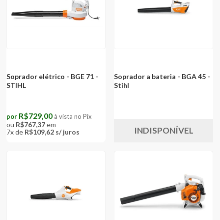
Soprador elétrico - BGE 71 -
Soprador a bateria - BGA 45 -
STIHL
Stihl
R$729,00
por
à vista no Pix
ou
R$767,37
em
INDISPONÍVEL
7
x
de
R$109,62
s/ juros