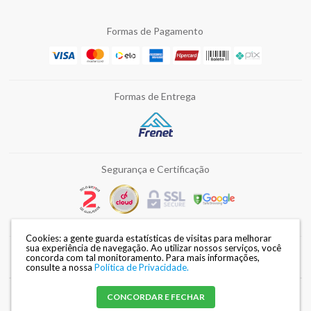
Formas de Pagamento
Formas de Entrega
Segurança e Certificação
Cookies: a gente guarda estatísticas de visitas para melhorar
sua experiência de navegação. Ao utilizar nossos serviços, você
concorda com tal monitoramento.
Para mais informações,
Razão Social: DISMAFE FERRAMENTAS LTDA | CNPJ: 82.028.002/0002-34 |
consulte a nossa
Política de Privacidade.
Endereço: Avenida Duque de Caxias, 3240 - Londrina / PR |
Mapa do site
CONCORDAR E FECHAR