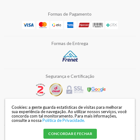
Formas de Pagamento
Formas de Entrega
Segurança e Certificação
Cookies: a gente guarda estatísticas de visitas para melhorar
sua experiência de navegação. Ao utilizar nossos serviços, você
concorda com tal monitoramento.
Para mais informações,
Razão Social: DISMAFE FERRAMENTAS LTDA | CNPJ: 82.028.002/0002-34 |
consulte a nossa
Política de Privacidade.
Endereço: Avenida Duque de Caxias, 3240 - Londrina / PR |
Mapa do site
CONCORDAR E FECHAR